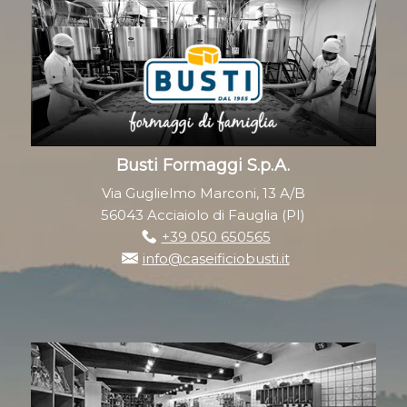
Busti Formaggi S.p.A.
Via Guglielmo Marconi, 13 A/B
56043 Acciaiolo di Fauglia (PI)
+39 050 650565
info@caseificiobusti.it