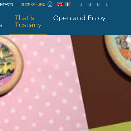
NTACTS
SHOP ON-LINE
That’s
Open and Enjoy
a
Tuscany