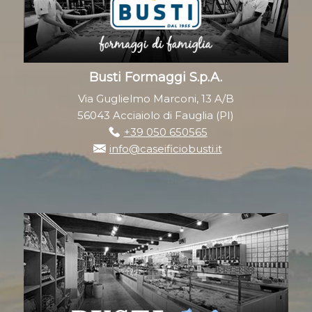
Busti Formaggi S.p.A.
Via Guglielmo Marconi, 13 A/B
56043 Acciaiolo di Fauglia (PI)
+39 050 650565
info@caseificiobusti.it