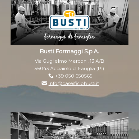
Busti Formaggi S.p.A.
Via Guglielmo Marconi, 13 A/B
56043 Acciaiolo di Fauglia (PI)
+39 050 650565
info@caseificiobusti.it