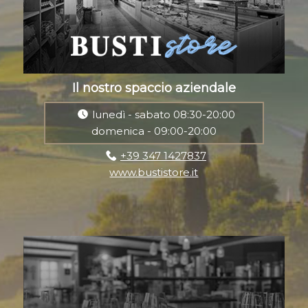
Il nostro spaccio aziendale
lunedì - sabato 08:30-20:00
domenica - 09:00-20:00
+39 347 1427837
www.bustistore.it