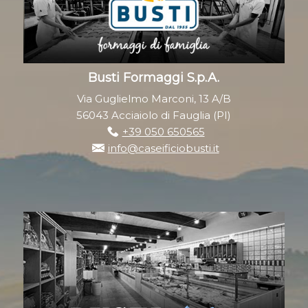
Busti Formaggi S.p.A.
Via Guglielmo Marconi, 13 A/B
56043 Acciaiolo di Fauglia (PI)
+39 050 650565
info@caseificiobusti.it