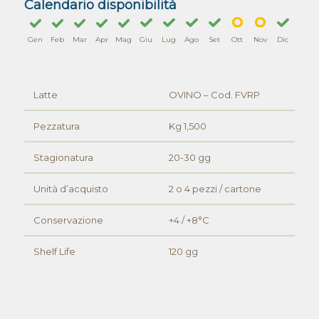
Calendario disponibilità
Gen
Feb
Mar
Apr
Mag
Giu
Lug
Ago
Set
Ott
Nov
Dic
Latte
OVINO – Cod. FVRP
Pezzatura
Kg 1,500
Stagionatura
20-30 gg
Unità d’acquisto
2 o 4 pezzi / cartone
Conservazione
+4 / +8°C
Shelf Life
120 gg