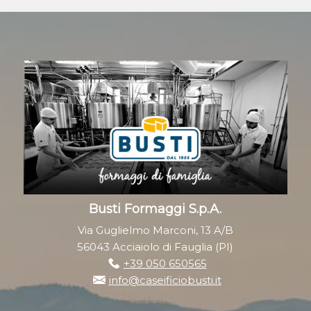
Busti Formaggi S.p.A.
Via Guglielmo Marconi, 13 A/B
56043 Acciaiolo di Fauglia (PI)
+39 050 650565
info@caseificiobusti.it