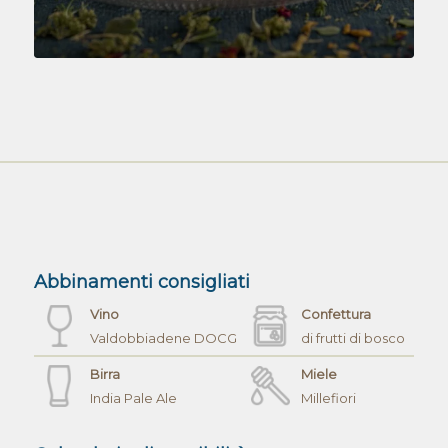
Abbinamenti consigliati
Vino
Confettura
Valdobbiadene DOCG
di frutti di bosco
Birra
Miele
India Pale Ale
Millefiori