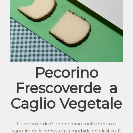
Pecorino
Frescoverde a
Caglio Vegetale
Il Frescoverde è un pecorino molto fresco e
saporito dalla consistenza morbida ed elastica. È